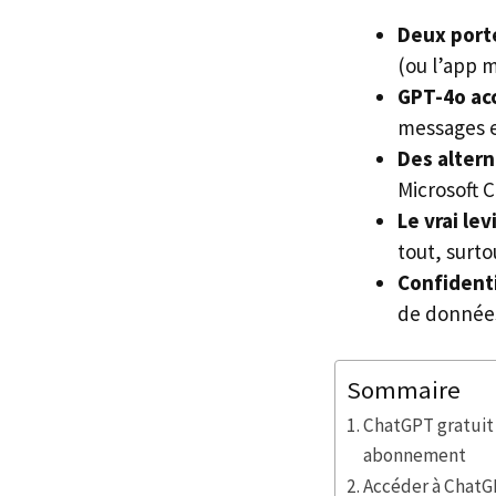
Deux porte
(ou l’app m
GPT-4o acc
messages e
Des altern
Microsoft C
Le vrai lev
tout, surto
Confidenti
de données 
Sommaire
ChatGPT gratuit
abonnement
Accéder à ChatGP