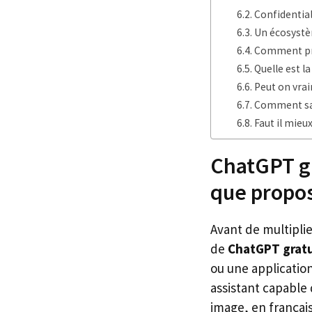
Confidentia
Un écosystèm
Comment pro
Quelle est l
Peut on vrai
Comment sav
Faut il mieu
ChatGPT gr
que propo
Avant de multiplie
de
ChatGPT gratu
ou une application
assistant capable
image, en français