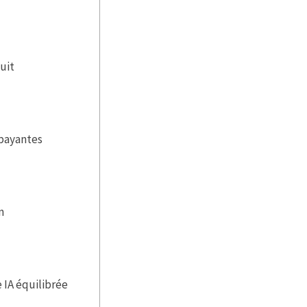
uit
 payantes
n
 IA équilibrée