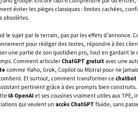
grand groupe. Encore faut-il comprendre par où entrer, 
ment éviter les pièges classiques : limites cachées, confi
s obsolètes.
 le sujet par le terrain, pas par les effets d’annonce
nnement pour rédiger des textes, répondre à des clien
er une partie de son quotidien pro, tout en gardant le 
emps. Comment articuler
ChatGPT gratuit
avec une aut
ite
comme Yiaho, Grok, Copilot ou Mistral pour ne jamais
 tombent. Et surtout, comment transformer ce
chatbot
ssistant pertinent grâce à des prompts bien construits. 
ette
IA OpenAI
et ses cousines vraiment utiles aux TPE,
ciations qui veulent un
accès ChatGPT
fluide, sans passe