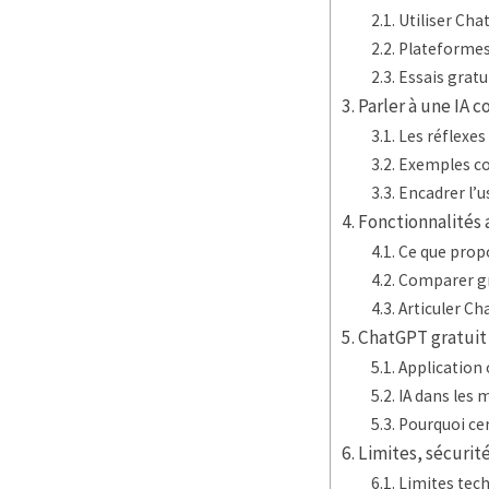
Utiliser Chat
Plateformes 
Essais gratu
Parler à une IA 
Les réflexes
Exemples co
Encadrer l’u
Fonctionnalités 
Ce que prop
Comparer gr
Articuler Ch
ChatGPT gratuit 
Application o
IA dans les 
Pourquoi cer
Limites, sécurit
Limites tec