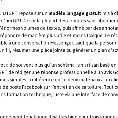
ChatGPT repose sur un
modèle langage gratuit
mis à d
ourd’hui GPT-4o sur la plupart des comptes sans abonne
d’énormes volumes de textes, puis affiné par des annot
répondre de manière plus utile et moins toxique. Le rés
emble à une conversation Messenger, sauf que la personn
 un fil, résumer une pièce jointe ou générer un plan d’ac
t aide souvent plus qu’un schéma : un artisan basé e
T de rédiger une réponse professionnelle à un avis Go
mes simples la différence entre deux matériaux à un cli
 de posts Facebook sur l’entretien de sa toiture. Tout c
s formation technique, juste via une interface de conv
bonnement fonctionne déjà très bien pour trois grandes