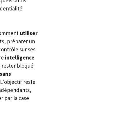
quels outils
dentialité
. Comment
utiliser
ts, préparer un
contrôle sur ses
re
intelligence
 rester bloqué
 sans
L’objectif reste
 indépendants,
r par la case