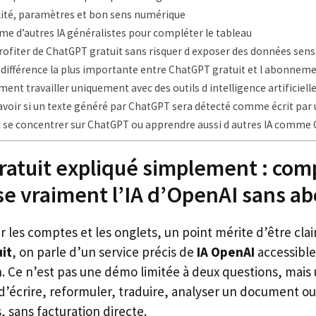
lité, paramètres et bon sens numérique
e d’autres IA généralistes pour compléter le tableau
fiter de ChatGPT gratuit sans risquer d exposer des données sensi
a différence la plus importante entre ChatGPT gratuit et l abonnem
ment travailler uniquement avec des outils d intelligence artificielle
oir si un texte généré par ChatGPT sera détecté comme écrit par u
x se concentrer sur ChatGPT ou apprendre aussi d autres IA comme G
atuit expliqué simplement : com
se vraiment l’IA d’OpenAI sans 
r les comptes et les onglets, un point mérite d’être clai
it
, on parle d’un service précis de
IA OpenAI
accessible
. Ce n’est pas une démo limitée à deux questions, mais 
 d’écrire, reformuler, traduire, analyser un document
, sans facturation directe.