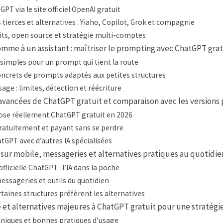
GPT via le site officiel OpenAI gratuit
tierces et alternatives : Yiaho, Copilot, Grok et compagnie
its, open source et stratégie multi-comptes
comme à un assistant : maîtriser le prompting avec ChatGPT grat
 simples pour un prompt qui tient la route
ncrets de prompts adaptés aux petites structures
sage : limites, détection et réécriture
avancées de ChatGPT gratuit et comparaison avec les versions
ose réellement ChatGPT gratuit en 2026
atuitement et payant sans se perdre
atGPT avec d’autres IA spécialisées
sur mobile, messageries et alternatives pratiques au quotidie
fficielle ChatGPT : l’IA dans la poche
messageries et outils du quotidien
taines structures préfèrent les alternatives
é et alternatives majeures à ChatGPT gratuit pour une stratégie
hniques et bonnes pratiques d’usage