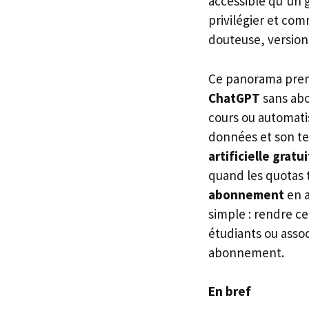
accessible qu’un 
privilégier et com
douteuse, version
Ce panorama prend
ChatGPT
sans abo
cours ou automatis
données et son t
artificielle gratu
quand les quotas
abonnement
en a
simple : rendre c
étudiants ou asso
abonnement.
En bref