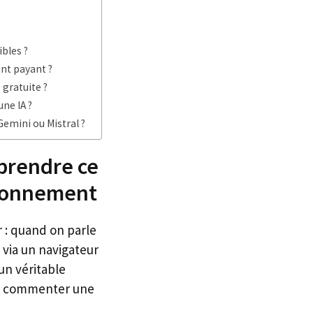
bles ?
ent payant ?
 gratuite ?
ne IA ?
emini ou Mistral ?
prendre ce
abonnement
r : quand on parle
 via un navigateur
un véritable
 ou commenter une