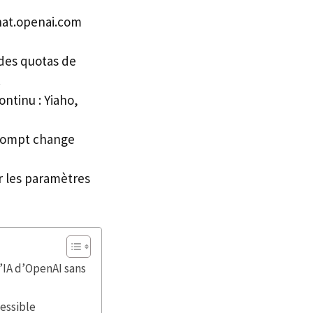
 chat.openai.com
 des quotas de
.
ntinu : Yiaho,
 prompt change
er les paramètres
’IA d’OpenAI sans
cessible