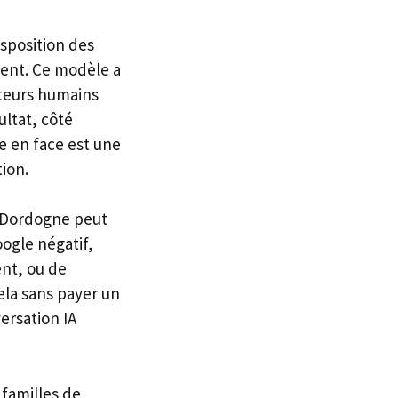
isposition des
ment. Ce modèle a
ateurs humains
ultat, côté
e en face est une
tion.
n Dordogne peut
ogle négatif,
ent, ou de
ela sans payer un
ersation IA
 familles de