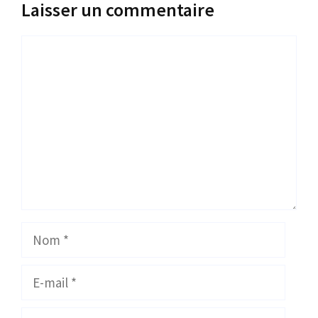
Laisser un commentaire
Commentaire
Nom
E-
mail
Site