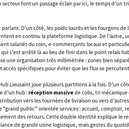
u secteur font un passage éclair par ici, le temps d’un tri
 parlant. D’un côté, les poids lourds et les fourgons de l
entent en continu la plateforme logistique. De l’autre, u
sent salariés du coin, e-commerçants locaux et particuli
qui s’est arrêté là au lieu de finir dans le point relais ha
e une organisation très millimétrée : zones bien séparé
 accès spécifiques pour éviter que les flux se percutent
ub Lieusaint joue plusieurs partitions à la fois. D’un côté
ue d’un hub :
réception massive
de colis, tri mécanique
istribution vers les tournées de livraison ou vers d’autr
e “grand public” orientée services : accueil, comptoir, re
ment des retours. Cette double identité explique le re
biance de grande usine logistique, mais gestes du quotid