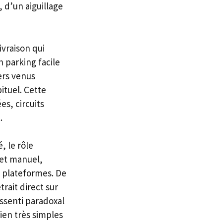
, d’un aiguillage
ivraison qui
n parking facile
ers venus
bituel. Cette
es, circuits
.
, le rôle
 et manuel,
es plateformes. De
trait direct sur
ssenti paradoxal
ien très simples