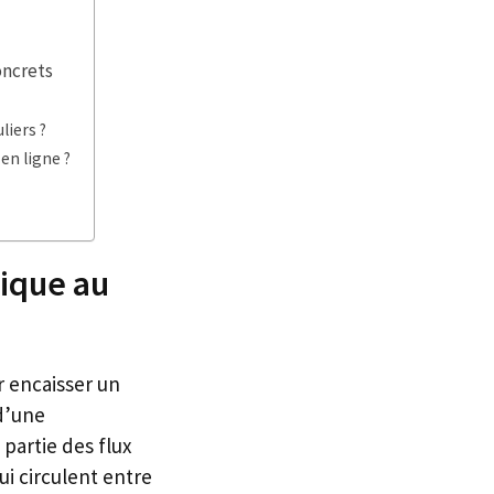
oncrets
liers ?
en ligne ?
tique au
r encaisser un
d’une
partie des flux
ui circulent entre