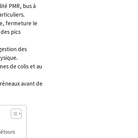
ilité PMR, bus à
ticuliers.
e, fermeture le
 des pics
 gestion des
hysique.
mes de colis et au
 créneaux avant de
e
détours