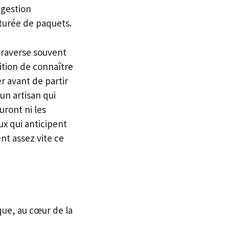
 gestion
aturée de paquets.
 traverse souvent
ition de connaître
er avant de partir
un artisan qui
uront ni les
ux qui anticipent
t assez vite ce
que, au cœur de la