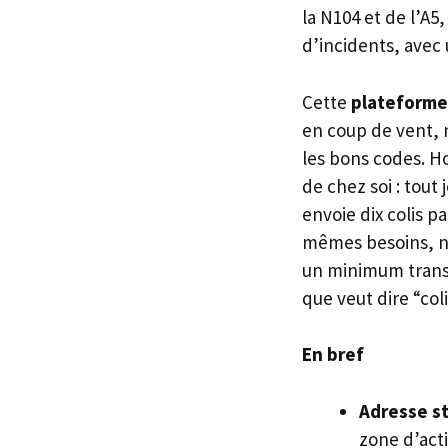
la N104 et de l’A5
d’incidents, avec 
Cette
plateforme
en coup de vent, 
les bons codes. Ho
de chez soi : tout
envoie dix colis p
mêmes besoins, ni 
un minimum transf
que veut dire “col
En bref
Adresse s
zone d’acti