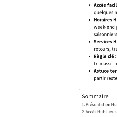
Accès facil
quelques mi
Horaires H
week-end p
saisonniers
Services H
retours, tr
Règle clé
:
tri massif 
Astuce ter
partir rest
Sommaire
Présentation Hu
Accès Hub Lieusa