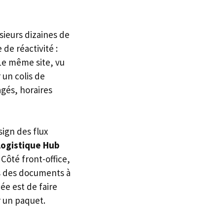
ieurs dizaines de
 de réactivité :
 Le même site, vu
 un colis de
gés, horaires
sign des flux
logistique Hub
Côté front-office,
ls des documents à
dée est de faire
r un paquet.