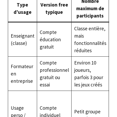
Nombre
Type
Version free
maximum de
d’usage
typique
participants
Classe entière,
Compte
Mo
Enseignant
mais
éducation
de
(classe)
fonctionnalités
gratuit
ra
réduites
Compte
Environ 10
Pa
Formateur
professionnel
joueurs,
av
en
gratuit ou
parfois 3 pour
br
entreprise
essai
les jeux créés
re
Mo
de
Usage
Compte
Petit groupe
pe
perso /
individuel