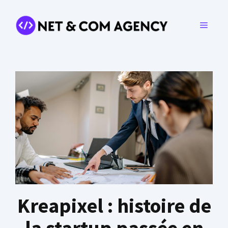
Aller
au
MENU
contenu
Kreapixel : histoire de
la startup passée en