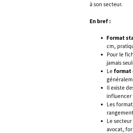
à son secteur.
En bref :
Format st
cm, pratiqu
Pour le fic
jamais seu
Le
format 
généraleme
Il existe d
influencer 
Les formats
rangement 
Le secteur 
avocat, fo