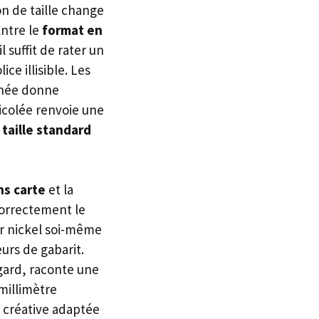
on de taille change
Entre le
format en
l suffit de rater un
e illisible. Les
née donne
ricolée renvoie une
e
taille standard
s carte
et la
correctement le
er nickel soi-même
urs de gabarit.
egard, raconte une
millimètre
 créative adaptée