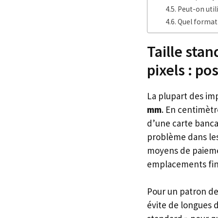
Peut-on util
Quel format c
Taille sta
pixels : po
La plupart des imp
mm
. En centimèt
d’une carte bancai
problème dans les
moyens de paiemen
emplacements fini
Pour un patron de
évite de longues d