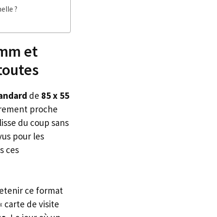
elle ?
 mm et
 toutes
tandard
de
85 x 55
irement proche
lisse du coup sans
vus pour les
s ces
etenir ce format
 carte de visite