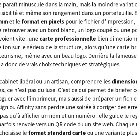
e paraît minuscule dans la main, mais la moindre variati
lisibilité et même son rangement dans un portefeuille. 
 mm
et le
format en pixels
pour le fichier d’impression, i
retrouver avec un bord blanc, un logo coupé ou une polic
voient vite : une
carte professionnelle
bien dimension
on sur le sérieux de la structure, alors qu’une carte b
teurisme, même avec un beau logo. Derrière la fameus
y a donc de vrais choix techniques et stratégiques.
cabinet libéral ou un artisan, comprendre les
dimension
s, ce n’est pas du luxe. C’est ce qui permet de briefer 
oguer avec l’imprimeur, mais aussi de préparer un fichi
gn ou Affinity sans perdre une soirée à corriger des erre
pas qu’à afficher un nom et un numéro : elle guide le r
 parfois renvoie vers un QR code ou un site web. Chaque 
choisisse le
format standard carte
ou une variante plus