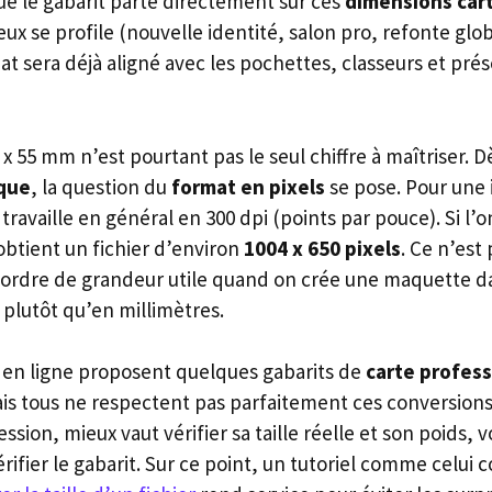
ue le gabarit parte directement sur ces
dimensions car
eux se profile (nouvelle identité, salon pro, refonte glo
at sera déjà aligné avec les pochettes, classeurs et prése
 x 55 mm n’est pourtant pas le seul chiffre à maîtriser. 
ique
, la question du
format en pixels
se pose. Pour une
travaille en général en 300 dpi (points par pouce). Si l’o
obtient un fichier d’environ
1004 x 650 pixels
. Ce n’est
ordre de grandeur utile quand on crée une maquette dan
 plutôt qu’en millimètres.
 en ligne proposent quelques gabarits de
carte profess
is tous ne respectent pas parfaitement ces conversions
ession, mieux vaut vérifier sa taille réelle et son poids, vo
érifier le gabarit. Sur ce point, un tutoriel comme celui c