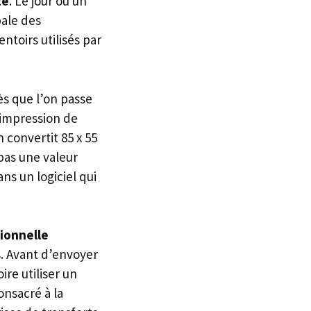
te
. Le jour où un
bale des
ntoirs utilisés par
Dès que l’on passe
 impression de
n convertit 85 x 55
 pas une valeur
s un logiciel qui
ionnelle
. Avant d’envoyer
ire utiliser un
onsacré à la