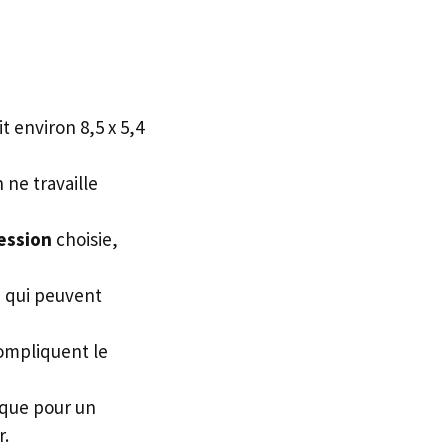
t environ 8,5 x 5,4
n ne travaille
ession
choisie,
) qui peuvent
compliquent le
sique pour un
r.