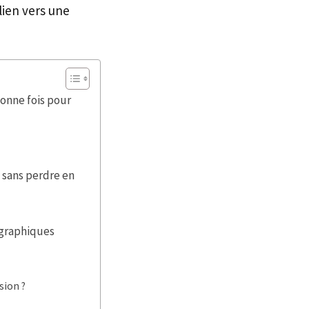
lien vers une
bonne fois pour
s sans perdre en
pographiques
sion ?