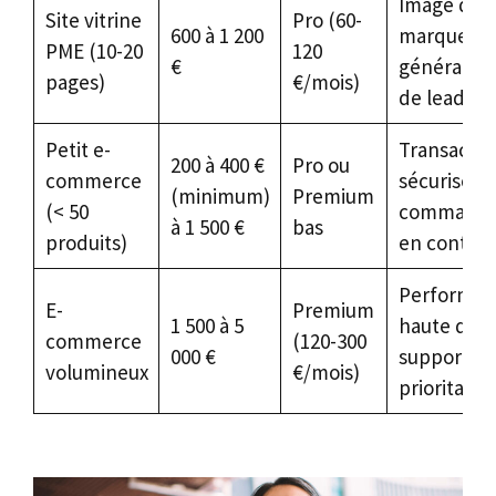
Image de
Site vitrine
Pro (60-
600 à 1 200
marque,
PME (10-20
120
€
génératio
pages)
€/mois)
de leads
Petit e-
Transactio
200 à 400 €
Pro ou
commerce
sécurisées
(minimum)
Premium
(< 50
command
à 1 500 €
bas
produits)
en continu
Performan
E-
Premium
1 500 à 5
haute disp
commerce
(120-300
000 €
support
volumineux
€/mois)
prioritaire