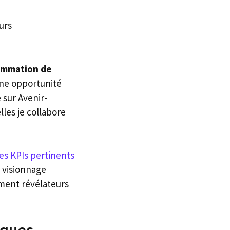
urs
ommation de
une opportunité
sur Avenir-
lles je collabore
les KPIs pertinents
 visionnage
ement révélateurs
tiques