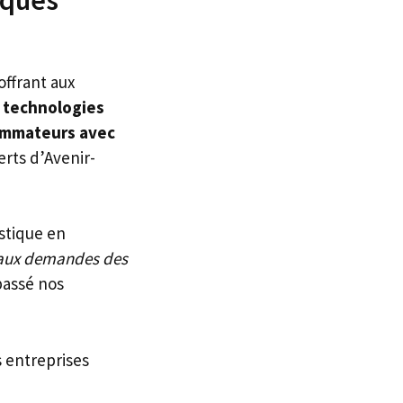
offrant aux
 technologies
sommateurs avec
erts d’Avenir-
stique en
e aux demandes des
passé nos
 entreprises