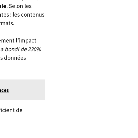
ble
. Selon les
ntes : les contenus
rmats.
lement l’impact
 a bondi de 230%
les données
nces
ficient de