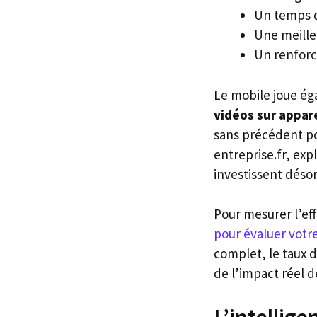
Un temps d
Une meille
Un renforc
Le mobile joue ég
vidéos sur appar
sans précédent p
entreprise.fr, exp
investissent déso
Pour mesurer l’eff
pour évaluer votr
complet, le taux 
de l’impact réel d
L’intellige