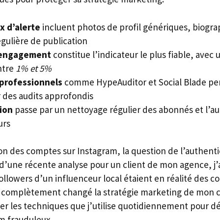
x d’alerte
incluent photos de profil génériques, biogra
régulière de publication
’engagement
constitue l’indicateur le plus fiable, ave
ntre
1% et 5%
 professionnels
comme HypeAuditor et Social Blade p
r des audits approfondis
ion
passe par un nettoyage régulier des abonnés et l’au
urs
ion des comptes sur Instagram, la question de l’authenti
s d’une récente analyse pour un client de mon agence, j
llowers d’un influenceur local étaient en réalité des c
a complètement changé la stratégie marketing de mon cl
ger les techniques que j’utilise quotidiennement pour dé
m frauduleux.