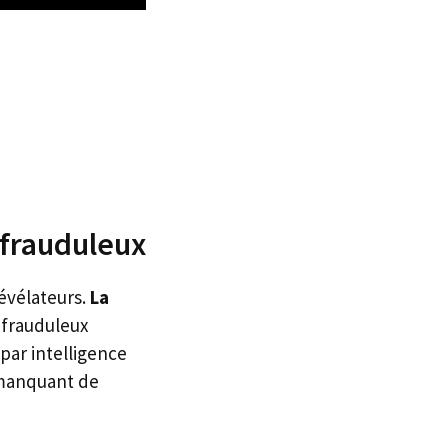
 frauduleux
évélateurs.
La
 frauduleux
par intelligence
u manquant de