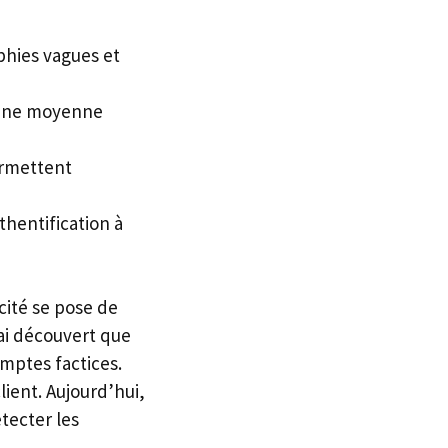
phies vagues et
c une moyenne
ermettent
thentification à
cité se pose de
’ai découvert que
omptes factices.
ient. Aujourd’hui,
tecter les