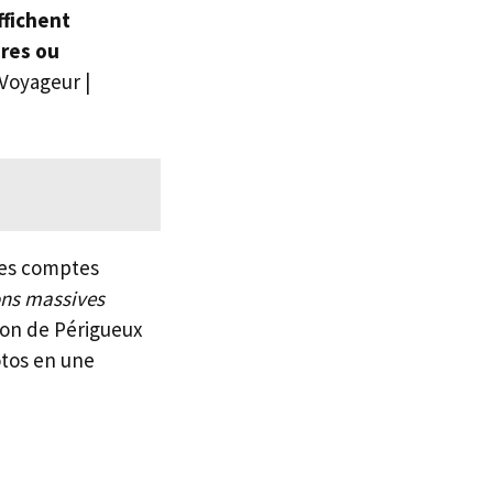
ffichent
ires ou
Voyageur |
Les comptes
ions massives
tion de Périgueux
otos en une