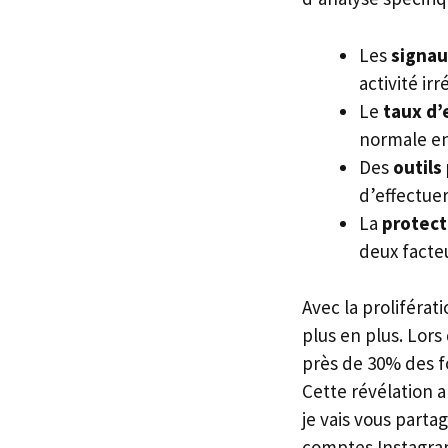
Les
signau
activité ir
Le
taux d
normale e
Des
outils
d’effectue
La
protect
deux facte
Avec la proliférat
plus en plus. Lor
près de 30% des fo
Cette révélation 
je vais vous parta
comptes Instagra