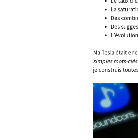
Le taux d
La saturat
Des combin
Des sugges
L’évolutio
Ma Tesla était enc
simples mots-clés
je construis toute