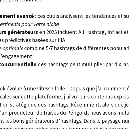
ement avancé
: ces outils analysent les tendances et 
ertinents pour votre niche
urs générateurs
en 2025 incluent All Hashtag, Inflact et
s prédictives basées sur l’IA
e optimale
combine 5-7 hashtags de différentes popular
 l’engagement
concurrentielle
des hashtags peut multiplier par dix la v
k évolue à une vitesse folle ! Depuis que j’ai commen
cales sur cette plateforme, j’ai vu leurs contenus explose
ation stratégique des hashtags. Récemment, alors que je t
’un producteur de fraises du Périgord, nous avons multip
isant les bons générateurs d’hashtags. Dans le paysage n
evenus indispensables pour quiconque souhaite percer s