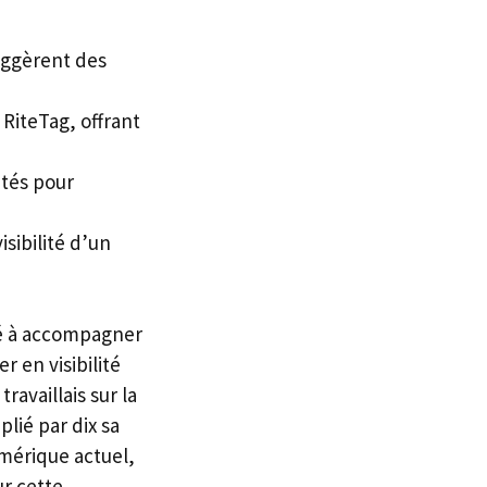
suggèrent des
 RiteTag, offrant
ités pour
isibilité d’un
cé à accompagner
r en visibilité
ravaillais sur la
lié par dix sa
umérique actuel,
ur cette