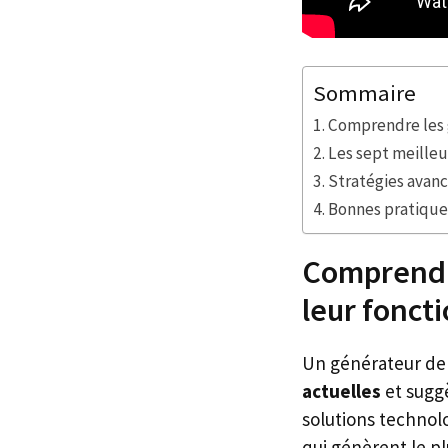
Sommaire
Comprendre les 
Les sept meilleu
Stratégies avan
Bonnes pratique
Comprendre
leur fonc
Un générateur de
actuelles
et suggè
solutions technolo
qui génèrent le p