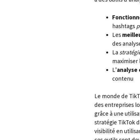
Fonctionn
hashtags
p
Les
meille
des analyse
La
stratégi
maximiser
L’
analyse 
contenu
Le monde de TikTo
des entreprises lo
grâce à une utilis
stratégie TikTok d
visibilité en util
ces outils sont d