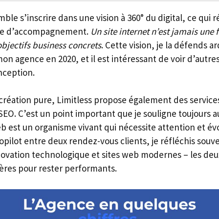
le s’inscrire dans une vision à 360° du digital, ce qui
hie d’accompagnement.
Un site internet n’est jamais une 
objectifs business concrets
. Cette vision, je la défends
n agence en 2020, et il est intéressant de voir d’autre
nception.
a création pure, Limitless propose également des servi
 SEO. C’est un point important que je souligne toujours 
web est un organisme vivant qui nécessite attention et év
pilot entre deux rendez-vous clients, je réfléchis souve
novation technologique et sites web modernes – les deu
ières pour rester performants.