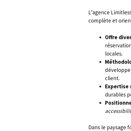
L’agence Limitles
complète et orient
Offre dive
réservation
locales.
Méthodolo
développe
client.
Expertise 
durables po
Positionne
accessibili
Dans le paysage f