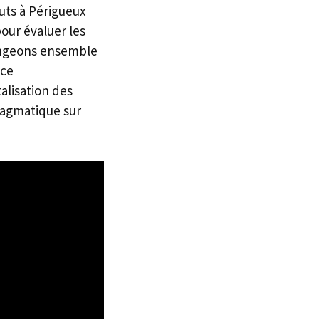
uts à Périgueux
our évaluer les
longeons ensemble
nce
alisation des
ragmatique sur