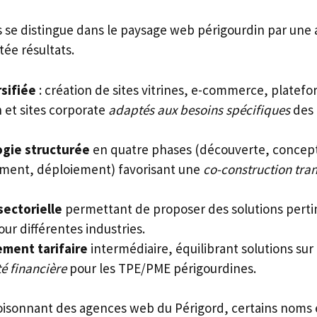
s se distingue dans le paysage web périgourdin par une
ée résultats.
rsifiée
: création de sites vitrines, e-commerce, platef
 et sites corporate
adaptés aux besoins spécifiques
des 
gie structurée
en quatre phases (découverte, concep
ment, déploiement) favorisant une
co-construction tra
sectorielle
permettant de proposer des solutions perti
ur différentes industries.
ment tarifaire
intermédiaire, équilibrant solutions sur
té financière
pour les TPE/PME périgourdines.
oisonnant des agences web du Périgord, certains noms