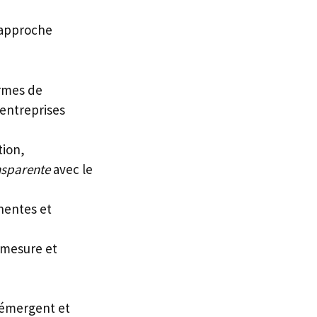
 approche
ormes de
entreprises
tion,
nsparente
avec le
nentes et
 mesure et
 émergent et