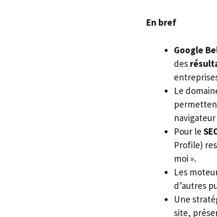
En bref
Google Be
des
résult
entreprises
Le domai
permettent
navigateur
Pour le
SE
Profile) re
moi ».
Les moteur
d’autres pu
Une straté
site, prése