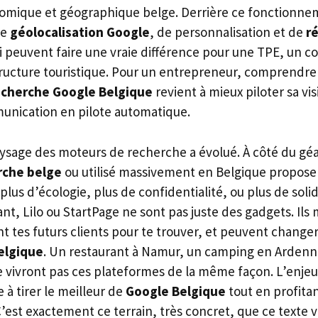
nomique et géographique belge. Derrière ce fonctionne
de
géolocalisation Google
, de personnalisation et de
r
 peuvent faire une vraie différence pour une TPE, un 
tructure touristique. Pour un entrepreneur, comprend
echerche Google Belgique
revient à mieux piloter sa visi
munication en pilote automatique.
paysage des moteurs de recherche a évolué. À côté du gé
rche belge
ou utilisé massivement en Belgique propose
 plus d’écologie, plus de confidentialité, ou plus de solid
, Lilo ou StartPage ne sont pas juste des gadgets. Ils 
 tes futurs clients pour te trouver, et peuvent changer
elgique
. Un restaurant à Namur, un camping en Ardenn
e vivront pas ces plateformes de la même façon. L’enjeu
e à tirer le meilleur de
Google Belgique
tout en profita
C’est exactement ce terrain, très concret, que ce texte v