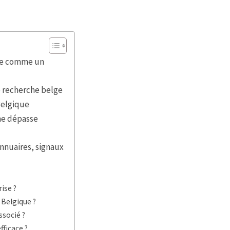
nse comme un
e recherche belge
Belgique
me dépasse
annuaires, signaux
ise ?
Belgique ?
ssocié ?
fficace ?