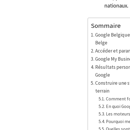
nationaux.
Sommaire
Google Belgique
Belge
Accéder et para
Google My Busine
Résultats perso
Google
Construire une s
terrain
Comment for
En quoi Goog
Les moteurs
Pourquoi mes
Quelles sont