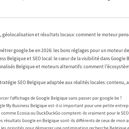
, géolocalisation et résultats locaux: comment le moteur pe
métrer google.be en 2026: les bons réglages pour un moteur d
ss Belgique et SEO local: le cœur de la visibilité dans Google 
nnalisés Belgique et moteurs alternatifs: comment l’écosystè
tratégie SEO Belgique adaptée aux réalités locales: contenu, 
cer l’affichage de Google Belgique sans passer par google.be ?
le My Business Belgique est-il si important pour une petite entrepr
 comme Ecosia ou DuckDuckGo comptent-ils vraiment pour le SEO 
 résultats Google en Belgique sont-ils différents de ceux de mon a
 les priorités pour démarrer une optimisation recherche Belgique e