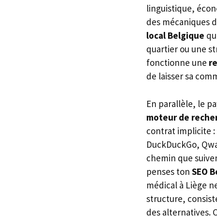
linguistique, éco
des mécaniques 
local Belgique
qui
quartier ou une s
fonctionne une
r
de laisser sa com
En parallèle, le 
moteur de reche
contrat implicite :
DuckDuckGo, Qwant
chemin que suivent
penses ton
SEO B
médical à Liège n
structure, consist
des alternatives. 