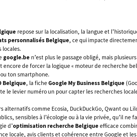
lgique
repose sur la localisation, la langue et l’histori
ats personnalisés Belgique
, ce qui impacte directement
 locales.
ne
google.be
n’est plus le passage obligé, mais plusieur
 encore de forcer la logique « moteur de recherche bel
 ou ton smartphone.
O Belgique
, la fiche
Google My Business Belgique
(Goo
ste le levier numéro un pour capter les recherches local
s alternatifs comme Ecosia, DuckDuckGo, Qwant ou Li
blics, sensibles à l’écologie ou à la vie privée, qu’il ne f
gie d’
optimisation recherche Belgique
efficace combine
nce locale, avis clients et cohérence entre Google et le