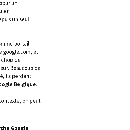
 pour un
uler
depuis un seul
mme portail
de google.com, et
 choix de
ateur. Beaucoup de
é, ils perdent
oogle Belgique
.
 contexte, on peut
erche Google