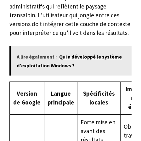
administratifs qui reflètent le paysage
transalpin. L’utilisateur qui jongle entre ces
versions doit intégrer cette couche de contexte
pour interpréter ce qu’il voit dans les résultats.
A lire également :
Qui a développé le système
d’exploitation Windows ?
Impac
Version
Langue
Spécificités
une
de Google
principale
locales
étra
Forte mise en
Obliga
avant des
travaill
résultats