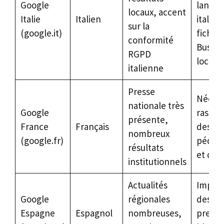
Google
langue
locaux, accent
Italie
Italien
italien
sur la
(google.it)
fiche 
conformité
Busine
RGPD
locale
italienne
Presse
Nécess
nationale très
Google
rassure
présente,
France
Français
des co
nombreux
(google.fr)
pédag
résultats
et des 
institutionnels
Actualités
Impor
Google
régionales
des re
Espagne
Espagnol
nombreuses,
presse