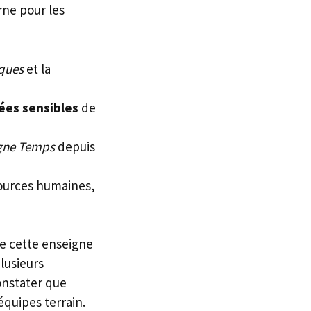
rne pour les
iques
et la
ées sensibles
de
gne Temps
depuis
sources humaines,
de cette enseigne
lusieurs
constater que
équipes terrain.