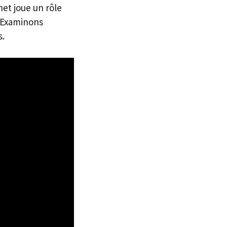
et joue un rôle
. Examinons
s.