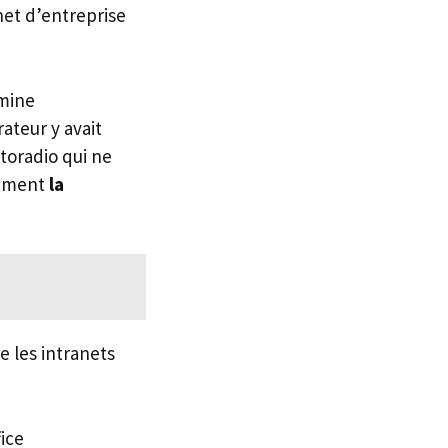
anet d’entreprise
 mine
ateur y avait
toradio qui ne
itement
la
e les intranets
ice