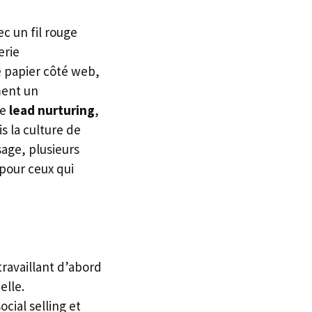
ec un fil rouge
erie
e papier côté web,
ment un
le
lead nurturing
,
s la culture de
sage, plusieurs
 pour ceux qui
ravaillant d’abord
elle.
ocial selling et