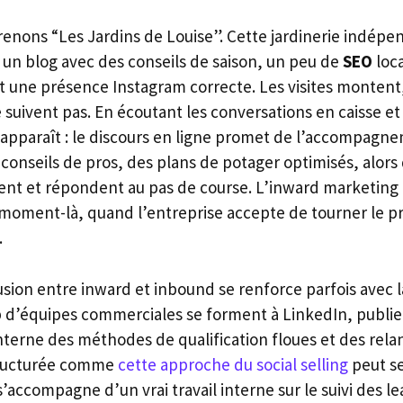
prenons “Les Jardins de Louise”. Cette jardinerie indépe
e, un blog avec des conseils de saison, un peu de
SEO
loca
t une présence Instagram correcte. Les visites montent, 
 suivent pas. En écoutant les conversations en caisse e
 apparaît : le discours en ligne promet de l’accompagn
 conseils de pros, des plans de potager optimisés, alors
rent et répondent au pas de course. L’inward marketi
moment-là, quand l’entreprise accepte de tourner le pr
.
fusion entre inward et inbound se renforce parfois avec 
p d’équipes commerciales se forment à LinkedIn, publie
terne des méthodes de qualification floues et des relan
tructurée comme
cette approche du social selling
peut se
s’accompagne d’un vrai travail interne sur le suivi des le