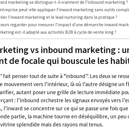
ward marketing se distingue-t-il vraiment de l’inbound marketing ?
ntreprise peut-elle appliquer l’inward marketing sans outils compl
er l’inward marketing et le lead nurturing dans la pratique ?
ateurs regarder pour mesurer l’impact d’une démarche inward mark
keting est-il adapté aux activités B2B à cycle de vente long ?
keting vs inbound marketing : u
 de focale qui bouscule les hab
 fait penser tout de suite à “inbound”. Les deux se res
e mouvement vers l’intérieur, là où l’autre désigne un f
arifier, autant poser une grille de lecture immédiate po
ant : l’inbound orchestre les signaux envoyés vers l’ex
, l’inward se concentre sur ce qui se passe une fois que
conde partie, la machine tourne en déséquilibre, un pe
vitrine splendide mais des rayons mal tenus.