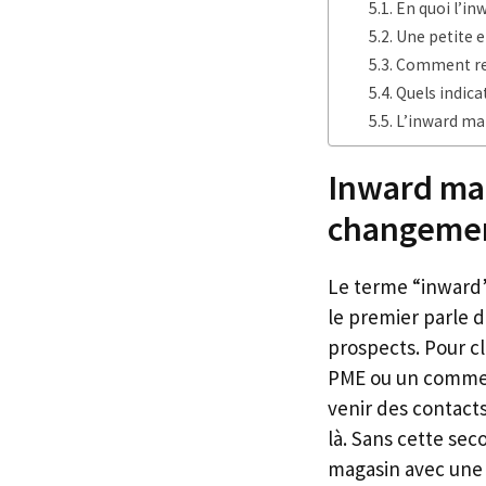
En quoi l’in
Une petite e
Comment reli
Quels indic
L’inward mar
Inward mar
changement
Le terme “inward”
le premier parle d
prospects. Pour cl
PME ou un commerç
venir des contacts
là. Sans cette se
magasin avec une 