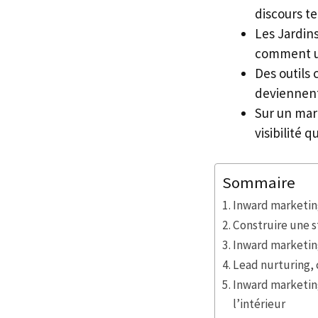
discours t
Les Jardins
comment un
Des outils
deviennent 
Sur un mar
visibilité 
Sommaire
Inward marketin
Construire une s
Inward marketing
Lead nurturing, 
Inward marketing
l’intérieur