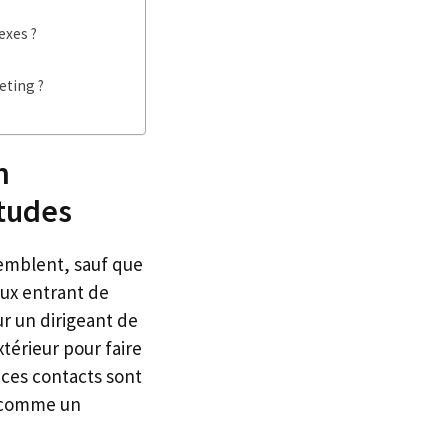
exes ?
eting ?
n
itudes
semblent, sauf que
lux entrant de
ur un dirigeant de
térieur pour faire
 ces contacts sont
u comme un