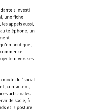
ndante a investi
l, une fiche
les appels aussi,
t au téléphone, un
ement
 qu’en boutique,
ng commence
ojecteur vers ses
la mode du “social
nt, contactent,
ces artisanales.
rvir de socle, à
ads et la posture