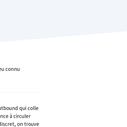
peu connu
utbound qui colle
ce à circuler
discret, on trouve