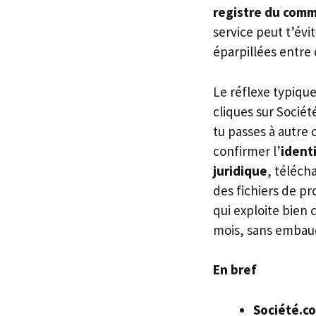
registre du com
service peut t’év
éparpillées entre d
Le réflexe typique
cliques sur Société
tu passes à autre 
confirmer l’
ident
juridique
, téléch
des fichiers de p
qui exploite bien 
mois, sans embau
En bref
Société.c