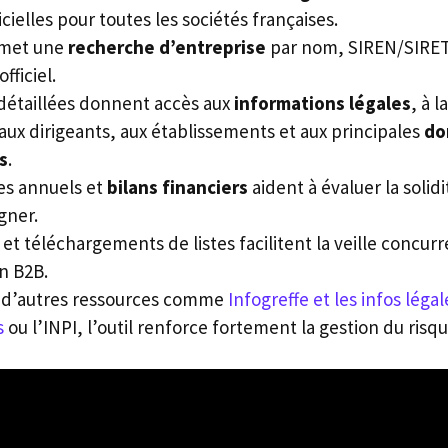
icielles pour toutes les sociétés françaises.
rmet une
recherche d’entreprise
par nom, SIREN/SIRET,
ficiel.
 détaillées donnent accès aux
informations légales
, à l
 aux dirigeants, aux établissements et aux principales
do
s
.
es annuels et
bilans financiers
aident à évaluer la solid
gner.
 et téléchargements de listes facilitent la veille concurre
n B2B.
 d’autres ressources comme
Infogreffe et les infos légal
s
ou l’INPI, l’outil renforce fortement la gestion du risqu