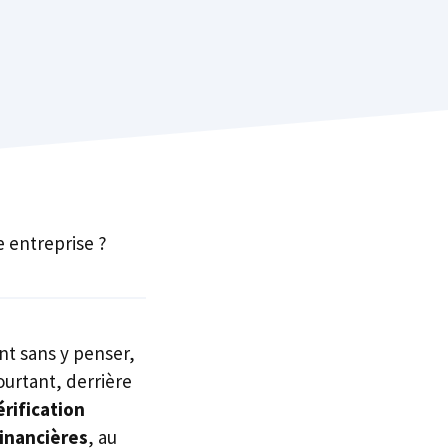
e entreprise ?
nt sans y penser,
ourtant, derrière
érification
inancières
, au