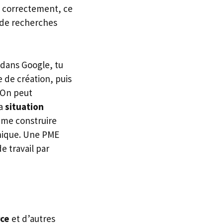
sé correctement, ce
s de recherches
 dans Google, tu
e de création, puis
. On peut
la
situation
ême construire
phique. Une PME
e travail par
rce
et d’autres