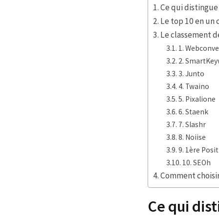
Ce qui distingu
Le top 10 en un 
Le classement dé
1. Webconve
2. SmartKe
3. Junto
4. Twaino
5. Pixalione
6. Staenk
7. Slashr
8. Noiise
9. 1ère Posi
10. SEOh
Comment choisir
Ce qui dis