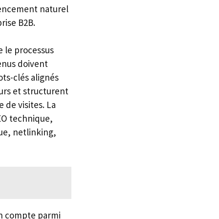
érencement naturel
prise B2B.
e le processus
tenus doivent
ts-clés alignés
rs et structurent
 de visites. La
SEO technique,
e, netlinking,
ion compte parmi