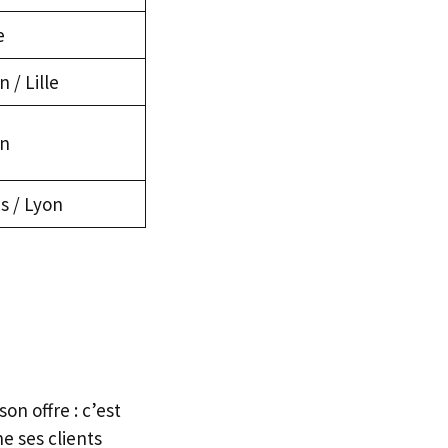
e
 / Lille
n
is / Lyon
on offre : c’est
e ses clients