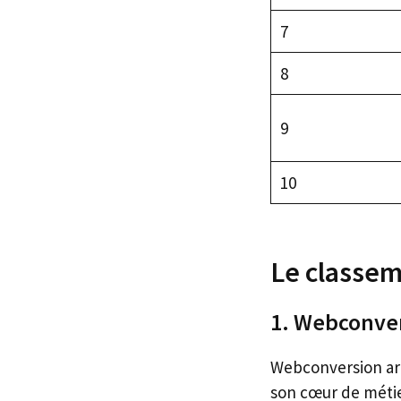
7
8
9
10
Le classem
1. Webconver
Webconversion arri
son cœur de métie