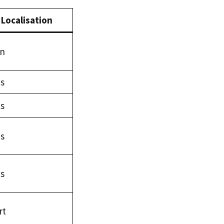
Localisation
n
is
is
is
is
rt