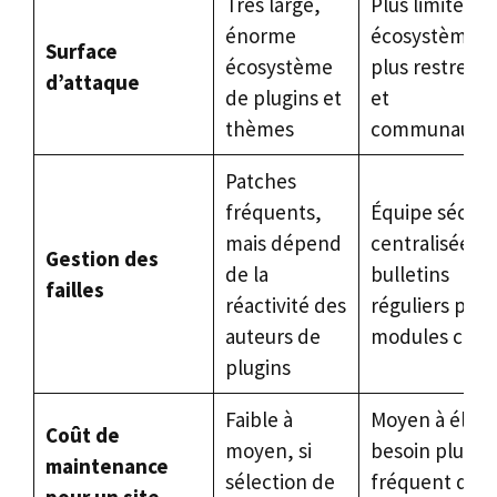
Très large,
Plus limitée,
énorme
écosystème
Surface
écosystème
plus restreint
d’attaque
de plugins et
et
thèmes
communautai
Patches
fréquents,
Équipe sécuri
mais dépend
centralisée,
Gestion des
de la
bulletins
failles
réactivité des
réguliers pour
auteurs de
modules clés
plugins
Faible à
Moyen à élevé
Coût de
moyen, si
besoin plus
maintenance
sélection de
fréquent d’u