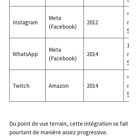
≈ 1
Meta
Instagram
2012
mill
(Facebook)
$
19
Meta
WhatsApp
2014
mill
(Facebook)
$
≈ 97
Twitch
Amazon
2014
mill
$
Du point de vue terrain, cette intégration se fait
pourtant de manière assez progressive.