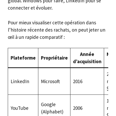
global. Windows pour faire, LinkedIn pour se
connecter et évoluer.
Pour mieux visualiser cette opération dans
l’histoire récente des rachats, on peut jeter un
œil à un rapide comparatif :
Année
Mon
Plateforme
Propriétaire
d’acquisition
est
26,2
LinkedIn
Microsoft
2016
mill
$
1,65
Google
YouTube
2006
mill
(Alphabet)
$