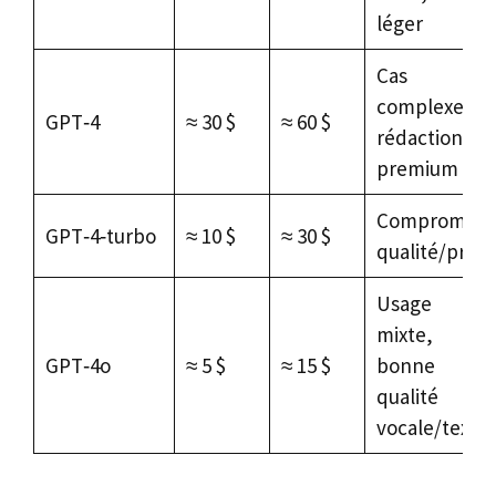
léger
Cas
complexes,
GPT‑4
≈ 30 $
≈ 60 $
rédaction
premium
Compromis
GPT‑4‑turbo
≈ 10 $
≈ 30 $
qualité/prix
Usage
mixte,
GPT‑4o
≈ 5 $
≈ 15 $
bonne
qualité
vocale/texte