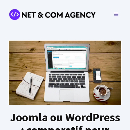
Aller
au
MENU
contenu
Joomla ou WordPress
: comparatif pour