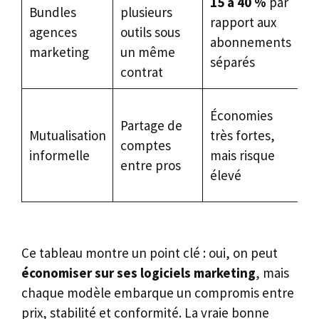
15 à 40 %
par
Bundles
plusieurs
Ag
rapport aux
agences
outils sous
st
abonnements
marketing
un même
co
séparés
contrat
Pr
Économies
Partage de
pr
Mutualisation
très fortes,
comptes
as
informelle
mais risque
entre pros
ri
élevé
et
Ce tableau montre un point clé : oui, on peut
économiser sur ses logiciels marketing
, mais
chaque modèle embarque un compromis entre
prix, stabilité et conformité. La vraie bonne