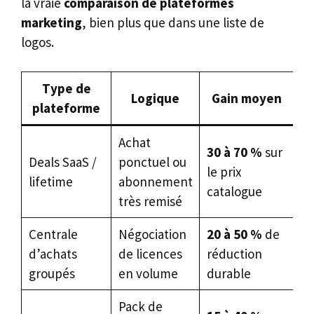
la vraie
comparaison de plateformes
marketing
, bien plus que dans une liste de
logos.
Type de
Logique
Gain moyen
plateforme
Achat
30 à 70 %
sur
Fr
Deals SaaS /
ponctuel ou
le prix
TP
lifetime
abonnement
catalogue
ad
très remisé
Centrale
Négociation
20 à 50 %
de
P
d’achats
de licences
réduction
ré
groupés
en volume
durable
fr
Pack de