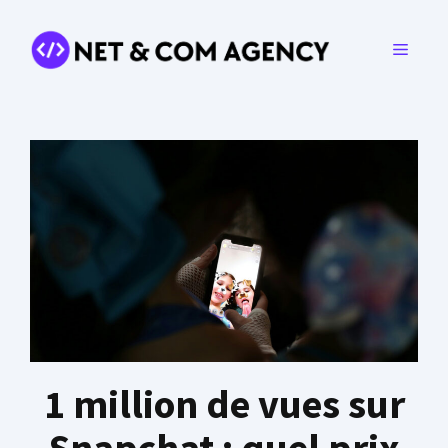
Aller
au
MENU
contenu
1 million de vues sur
Snapchat : quel prix