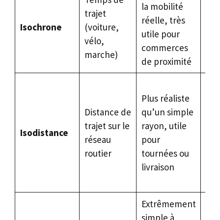
la mobilité
un 
trajet
réelle, très
fin
Isochrone
(voiture,
utile pour
la 
vélo,
commerces
rés
marche)
de proximité
util
Le 
Plus réaliste
per
Distance de
qu’un simple
cli
trajet sur le
rayon, utile
var
Isodistance
réseau
pour
for
routier
tournées ou
pou
livraison
mê
dis
Extrêmement
Ign
simple à
co