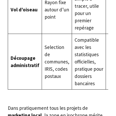
Rayon fixe
tracer, utile
obs
Vol d’oiseau
autour d’un
pour un
sen
point
premier
reli
repérage
tra
Compatible
Fro
Selection
avec les
sou
de
statistiques
lié
Découpage
communes,
officielles,
traj
administratif
IRIS, codes
pratique pour
zon
postaux
dossiers
trè
bancaires
hét
Dans pratiquement tous les projets de
marketing local
, la zone en isochrone mérite