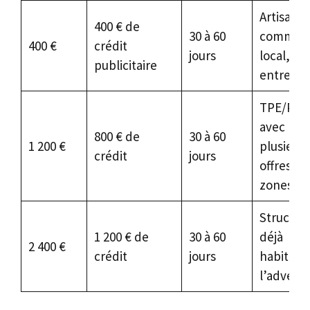
Artisan,
400 € de
30 à 60
commer
400 €
crédit
jours
local, mi
publicitaire
entrepri
TPE/PM
avec
800 € de
30 à 60
1 200 €
plusieurs
crédit
jours
offres ou
zones
Structur
1 200 € de
30 à 60
déjà
2 400 €
crédit
jours
habituée
l’adverti