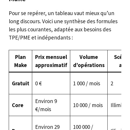
Pour se repérer, un tableau vaut mieux qu’un
long discours. Voici une synthèse des formules
les plus courantes, adaptée aux besoins des
TPE/PME et indépendants :
Plan
Prix mensuel
Volume
Scénar
Make
approximatif
d’opérations
acti
Gratuit
0 €
1 000 / mois
2
Environ 9
Core
10 000 / mois
Illimités
€/mois
Environ 29
100 000 /