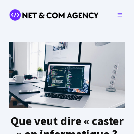
Aller
au
MENU
contenu
Que veut dire « caster
» en informatique ?