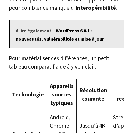
pour combler ce manque d’
interopérabilité
.
A lire également :
WordPress 6.8.1 :
nouveautés, vulnérabilités et mise à jour
Pour matérialiser ces différences, un petit
tableau comparatif aide à y voir clair.
Appareils
Résolution
Us
Technologie
sources
courante
recom
typiques
Android,
Streami
Chrome
Jusqu’à 4K
d’apps