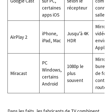
Google Cast
sur PC,
selon le
compati
certaines
récepteur
connect
apps iOS
salles m
Mirrorin
iPhone,
Jusqu’à 4K
vidéo d
AirPlay 2
iPad, Mac
HDR
environ
Apple
Mirrorin
PC
1080p le
bureau, 
Windows,
Miracast
plus
de form
certains
souvent
context
Android
routeur
Dans les faits, les fabricants de TV combinent