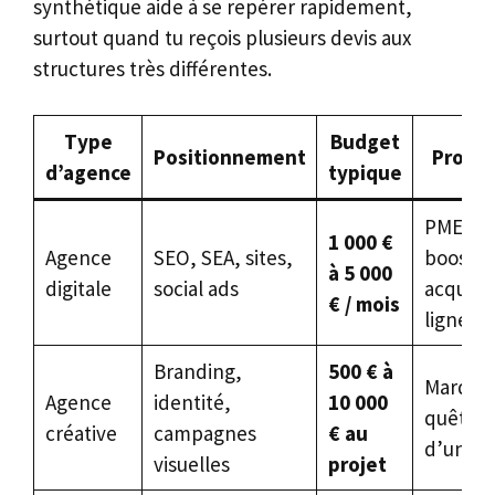
synthétique aide à se repérer rapidement,
surtout quand tu reçois plusieurs devis aux
structures très différentes.
Type
Budget
Positionnement
Profil
d’agence
typique
PME qui
1 000 €
Agence
SEO, SEA, sites,
booster
à 5 000
digitale
social ads
acquisit
€ / mois
ligne
Branding,
500 € à
Marque
Agence
identité,
10 000
quête
créative
campagnes
€ au
d’univer
visuelles
projet