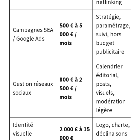
netlinking
Stratégie,
500 € à 5
paramétrage,
Campagnes SEA
000 € /
suivi, hors
/ Google Ads
mois
budget
publicitaire
Calendrier
éditorial,
800 € à 2
Gestion réseaux
posts,
500 € /
sociaux
visuels,
mois
modération
légère
Identité
Logo, charte,
2 000 € à 15
visuelle
déclinaisons
000 €