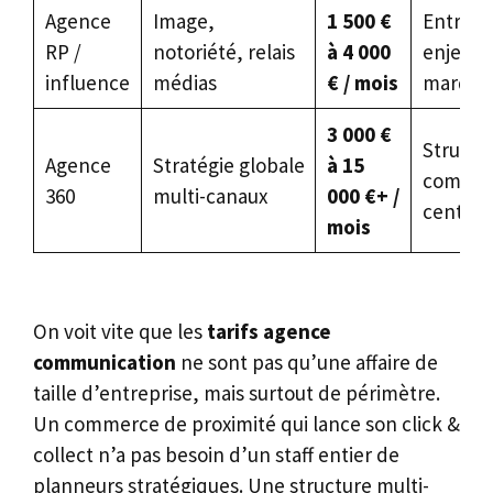
Agence
Image,
1 500 €
Entrepr
RP /
notoriété, relais
à 4 000
enjeux 
influence
médias
€ / mois
marqué
3 000 €
Structu
Agence
Stratégie globale
à 15
commun
360
multi-canaux
000 €+ /
central
mois
On voit vite que les
tarifs agence
communication
ne sont pas qu’une affaire de
taille d’entreprise, mais surtout de périmètre.
Un commerce de proximité qui lance son click &
collect n’a pas besoin d’un staff entier de
planneurs stratégiques. Une structure multi-